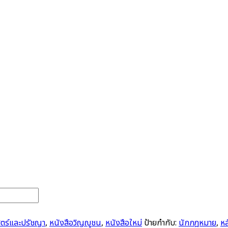
สตร์และปรัชญา
,
หนังสือวิญญูชน
,
หนังสือใหม่
ป้ายกำกับ:
นักกฎหมาย
,
หล