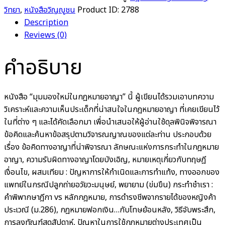
วิทยา
,
หนังสือวิญญูชน
Product ID:
2788
Description
Reviews (0)
คำอธิบาย
หนังสือ “มุมมองใหม่ในกฎหมายอาญา” นี้ ผู้เขียนได้รวมเอาบทความ
วิเคราะห์และความเห็นประเด็กที่น่าสนใจในกฎหมายอาญา ที่เคยเขียนไว้
ในที่ต่าง ๆ และได้คัดเลือกมา เพื่อนำเสนอให้ผู้อ่านใช้ดุลพินิจพิจารณา
ข้อคิดและค้นหาข้อสรุปตามวิจารณญาณของแต่ละท่าน ประกอบด้วย
เรื่อง ข้อคิดทางอาญาที่น่าพิจารณา ลักษณะแห่งการกระทำในกฎหมาย
อาญา, ความรับผิดทางอาญาโดยบังเอิญ, หมายเหตุเกี่ยวกับทฤษฎี
เงื่อนไข, ผสมเทียม : ปัญหาการให้กำเนิดและการทำแท้ง, ทางออกของ
แพทย์ในกรณีปลูกถ่ายอวัยวะมนุษย์, พยายาม (ข่มขืน) กระทำชำเรา :
คำพิพากษาฎีกา vs หลักกฎหมาย, การดำรงชีพจากรายได้ของหญิงค้า
ประเวณี (ม.286), กฎหมายฟอกเงิน…กับโทษย้อนหลัง, วิธีจับพระสึก,
การลงทัณฑ์สุดสัปดาห์, ปัญหาในการใช้กฎหมายต่างประเทศเป็น