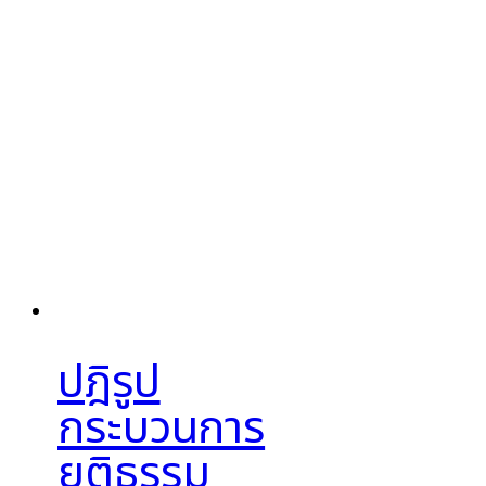
ปฎิรูป
กระบวนการ
ยุติธรรม