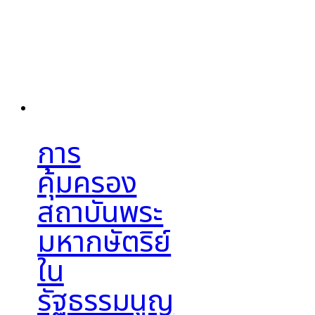
การ
คุ้มครอง
สถาบันพระ
มหากษัตริย์
ใน
รัฐธรรมนูญ