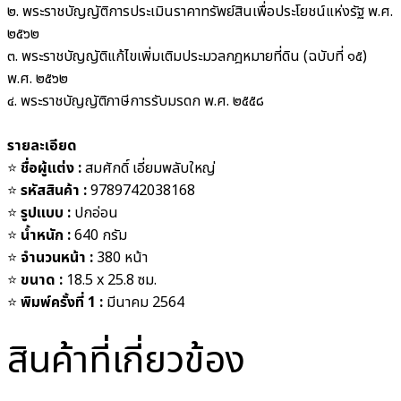
๒. พระราชบัญญัติการประเมินราคาทรัพย์สินเพื่อประโยชน์แห่งรัฐ พ.ศ.
๒๕๖๒
๓. พระราชบัญญัติแก้ไขเพิ่มเติมประมวลกฎหมายที่ดิน (ฉบับที่ ๑๕)
พ.ศ. ๒๕๖๒
๔. พระราชบัญญัติภาษีการรับมรดก พ.ศ. ๒๕๕๘
รายละเอียด
⭐️
ชื่อผู้แต่ง :
สมศักดิ์ เอี่ยมพลับใหญ่
⭐️
รหัสสินค้า :
9789742038168
⭐️
รูปแบบ :
ปกอ่อน
⭐️
น้ำหนัก :
640
กรัม
⭐️
จำนวนหน้า :
380 หน้า
⭐️
ขนาด :
18.5 x 25.8 ซม.
⭐️
พิมพ์ครั้งที่ 1 :
มีนาคม 2564
สินค้าที่เกี่ยวข้อง