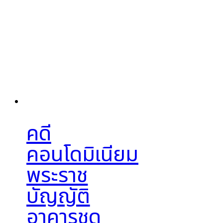
คดี
คอนโดมิเนียม
พระราช
บัญญัติ
อาคารชุด