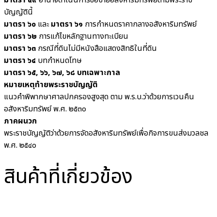
มาตรา ๕๙
อำนาจดำเนินการซื้อขายอสังหาริมทรัพย์ตามพระราช
บัญญัตินี้
มาตรา ๖๐
และ
มาตรา ๖๑
การกำหนดราคากลางอสังหาริมทรัพย์
มาตรา ๖๒
การแก้ไขหลักฐานทางทะเบียน
มาตรา ๖๓
กรณีที่ดินไม่มีหนังสือแสดงสิทธิในที่ดิน
มาตรา ๖๔
บทกำหนดโทษ
มาตรา ๖๕, ๖๖, ๖๗, ๖๘ บทเฉพาะกาล
หมายเหตุท้ายพระราชบัญญัติ
แนวคำพิพากษาศาลปกครองสูงสุด ตาม พ.ร.บ.ว่าด้วยการเวนคืน
อสังหาริมทรัพย์ พ.ศ. ๒๕๓๐
ภาคผนวก
พระราชบัญญัติว่าด้วยการจัดอสังหาริมทรัพย์เพื่อกิจการขนส่งมวลชล
พ.ศ. ๒๕๔๐
สินค้าที่เกี่ยวข้อง