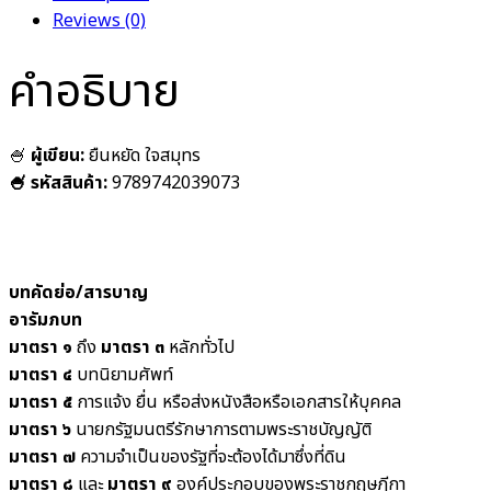
Reviews (0)
คำอธิบาย
🍧
ผู้เขียน:
ยืนหยัด ใจสมุทร
🍧 รหัสสินค้า:
9789742039073
บทคัดย่อ/สารบาญ
อารัมภบท
มาตรา ๑
ถึง
มาตรา ๓
หลักทั่วไป
มาตรา ๔
บทนิยามศัพท์
มาตรา ๕
การแจ้ง ยื่น หรือส่งหนังสือหรือเอกสารให้บุคคล
มาตรา ๖
นายกรัฐมนตรีรักษาการตามพระราชบัญญัติ
มาตรา ๗
ความจำเป็นของรัฐที่จะต้องได้มาซึ่งที่ดิน
มาตรา ๘
และ
มาตรา ๙
องค์ประกอบของพระราชกฤษฎีกา