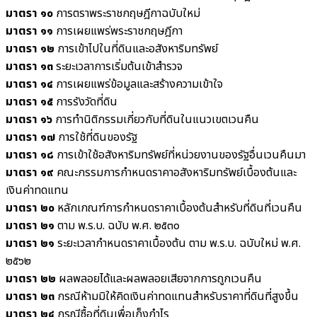
มาตรา ๑๐
การตราพระราชกฤษฎีกาฉบับใหม่
มาตรา ๑๑
การเผยแพร่พระราชกฤษฎีกา
มาตรา ๑๒
การเข้าไปในที่ดินและอสังหาริมทรัพย์
มาตรา ๑๓
ระยะเวลาการเริ่มต้นเข้าสำรวจ
มาตรา ๑๔
การเผยแพร่ข้อมูลและสร้างความเข้าใจ
มาตรา ๑๕
การรังวัดที่ดิน
มาตรา ๑๖
การทำนิติกรรมเกี่ยวกับที่ดินในแนวเขตเวนคืน
มาตรา ๑๗
การใช้ที่ดินของรัฐ
มาตรา ๑๘
การเข้าใช้อสังหาริมทรัพย์ที่หน่วยงานของรัฐอื่นเวนคืนมา
มาตรา ๑๙
คณะกรรมการกำหนดราคาอสังหาริมทรัพย์เบื้องต้นและ
เงินค่าทดแทน
มาตรา ๒๐
หลักเกณฑ์การกำหนดราคาเบื้องต้นสำหรับที่ดินที่เวนคืน
มาตรา ๒๑
ตาม พ.ร.บ. ฉบับ พ.ศ. ๒๕๓๐
มาตรา ๒๑
ระยะเวลากำหนดราคาเบื้องต้น ตาม พ.ร.บ. ฉบับใหม่ พ.ศ.
๒๕๖๒
มาตรา ๒๒
ผลพลอยได้และผลพลอยเสียจากการถูกเวนคืน
มาตรา ๒๓
กรณีห้ามมิให้คิดเงินค่าทดแทนสำหรับราคาที่ดินที่สูงขึ้น
มาตรา ๒๔
กรณีซื้อที่ดินเพื่อเก็งกำไร