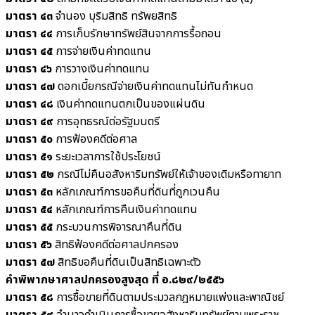
มาตรา ๔๓
จำนอง บุริมสิทธิ ทรัพยสิทธิ
มาตรา ๔๔
การเก็บรักษาทรัพย์สินจากการรื้อถอน
มาตรา ๔๕
การจ่ายเงินค่าทดแทน
มาตรา ๔๖
การวางเงินค่าทดแทน
มาตรา ๔๗
ดอกเบี้ยกรณีจ่ายเงินค่าทดแทนไม่ทันกำหนด
มาตรา ๔๘
เงินค่าทดแทนตกเป็นของแผ่นดิน
มาตรา ๔๙
การอุทธรณ์ต่อรัฐมนตรี
มาตรา ๕๐
การฟ้องคดีต่อศาล
มาตรา ๕๑
ระยะเวลาการใช้ประโยชน์
มาตรา ๕๒
กรณีไม่คืนอสังหาริมทรัพย์ให้เจ้าของเดิมหรือทายาท
มาตรา ๕๓
หลักเกณฑ์การขอคืนที่ดินที่ถูกเวนคืน
มาตรา ๕๔
หลักเกณฑ์การคืนเงินค่าทดแทน
มาตรา ๕๕
กระบวนการพิจารณาคืนที่ดิน
มาตรา ๕๖
สิทธิฟ้องคดีต่อศาลปกครอง
มาตรา ๕๗
สิทธิขอคืนที่ดินเป็นสิทธิเฉพาะตัว
คำพิพากษาศาลปกครองสูงสุด ที่ อ.๘๒๙/๒๕๕๖
มาตรา ๕๘
การซื้อขายที่ดินตามประมวลกฎหมายแพ่งและพาณิชย์