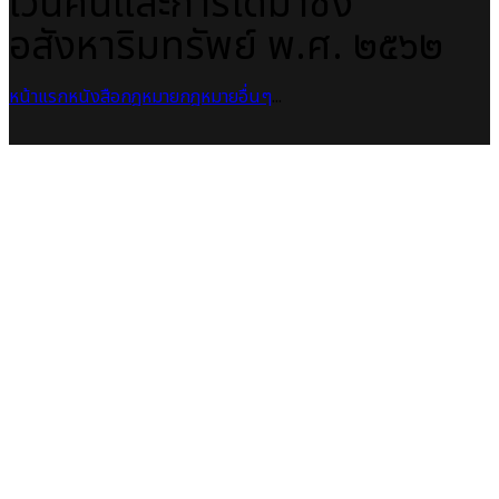
เวนคืนและการได้มาซึ่ง
อสังหาริมทรัพย์ พ.ศ. ๒๕๖๒
หน้าแรก
หนังสือกฎหมาย
กฎหมายอื่นๆ
...