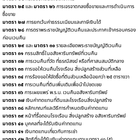
มาตรา ๒๕
และ
มาตรา ๒๖
การเจรจาตกลงซื้อขายและการดำเนินการ
ซื้อขาย
มาตรา ๒๗
การยกเว้นค่าธรรมเนียมและภาษีเงินได้
มาตรา ๒๘
การตราพระราชบัญญัติเวนคืนและประกาศเข้าครอบครอง
ก่อนเวนคืน
มาตรา ๒๙
และ
มาตรา ๓๐
รายละเอียดพระราชบัญญัติเวนคืน
มาตรา ๓๑
กรรมสิทธิ์ในอสังหาริมทรัพย์ที่เวนคืน
มาตรา ๓๒
การเวนคืนที่วัด ที่ธรณีสงฆ์ หรือที่ศาสนสมบัติกลาง
มาตรา ๓๓
การขอให้เวนคืนโรงเรือน สิ่งปลูกสร้างส่วนที่เหลือ
มาตรา ๓๔
การร้องขอให้จัดซื้อที่ดินส่วนเหลือน้อยกว่า ๒๕ ตารางวา
มาตรา ๓๕
การเวนคืนที่ดินเพิ่มเติมเพื่อนำไปชดเชย
มาตรา ๓๖
การเผยแพร่ พ.ร.บ. เวนคืนอสังหาริมทรัพย์
มาตรา ๓๗
เงินค่าทดแทนที่ดินและโรงเรือนสิ่งปลูกสร้าง
มาตรา ๓๘
หลักเกณฑ์และวิธีการกำหนดเงินค่าทดแทน
มาตรา ๓๙
หน้าที่รื้อถอนโรงเรือน สิ่งปลูกสร้าง อสังหาริมทรัพย์
มาตรา ๔๐
บุคคลที่จะได้รับเงินค่าทดแทน
มาตรา ๔๑
เงินทดแทนเกี่ยวกับการเช่า
มาตรา ๔๒
สิทธิที่จะได้รับเงินค่าทดแทนตามมาตรา ๔๐ (๕)