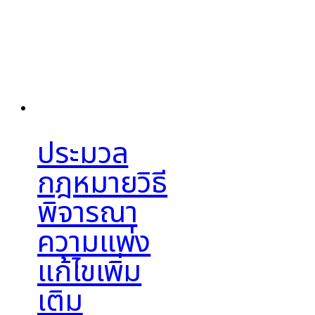
ประมวล
กฎหมายวิธี
พิจารณา
ความแพ่ง
แก้ไขเพิ่ม
เติม