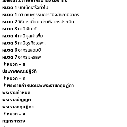
ลักษณะ 2 ภาษีอากรฝ่ายสรรพากร
หมวด 1
บทเบ็ดเสร็จทั่วไป
หมวด 1
ทวิ คณะกรรมการวินิจฉัยภาษีอากร
หมวด 2
วิธีการเกี่ยวแก่ภาษีอากรประเมิน
หมวด 3
ภาษีเงินได้
หมวด 4
ภาษีมูลค่าเพิ่ม
หมวด 5
ภาษีธุรกิจเฉพาะ
หมวด 6
อากรแสตมป์
หมวด 7
อากรมหรสพ
🌂หมวด – ข
ประกาศคณะปฏิวัติ
🌂หมวด – ค
🌂
พระราชกำหนดและพระราชกฤษฎีกา
พระราชกำหนด
พระราชบัญญัติ
พระราชกฤษฎีกา
🌂หมวด – ง
กฎกระทรวง