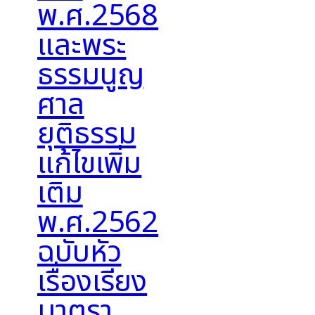
พ.ศ.2568
และพระ
ธรรมนูญ
ศาล
ยุติธรรม
แก้ไขเพิ่ม
เติม
พ.ศ.2562
ฉบับหัว
เรื่องเรียง
มาตรา