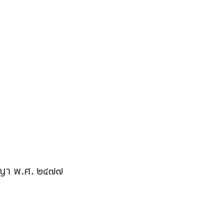
าญา พ.ศ. ๒๔๗๗