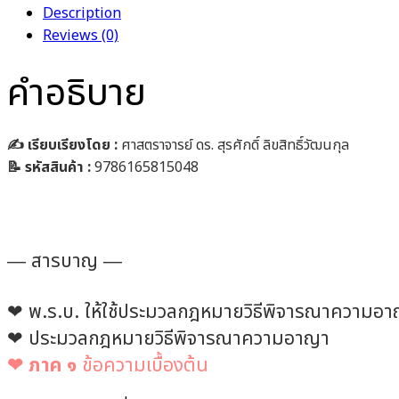
Description
Reviews (0)
คำอธิบาย
✍️ เรียบเรียงโดย :
ศาสตราจารย์ ดร. สุรศักดิ์
ลิขสิทธิ์วัฒนกุล
📝 รหัสสินค้า :
9786165815048
― สารบาญ ―
❤︎ พ.ร.บ. ให้ใช้ประมวลกฎหมายวิธีพิจารณาความอ
❤︎ ประมวลกฎหมายวิธีพิจารณาความอาญา
❤︎ ภาค ๑
ข้อความเบื้องต้น