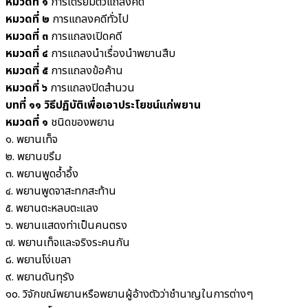
หมวดที่ ๑
การเตรียมตัวแถลงคดี
หมวดที่ ๒
การแถลงคดีทั่วไป
หมวดที่ ๓
การแถลงเปิดคดี
หมวดที่ ๔
การแถลงนำเรื่องนำพยานสืบ
หมวดที่ ๕
การแถลงข้อค้าน
หมวดที่ ๖
การแถลงปิดสำนวน
บทที่ ๑๑ วิธีปฏิบัติเพื่อเอาประโยชน์แก่พยาน
หมวดที่ ๑
ชนิดของพยาน
๑. พยานเท็จ
๒. พยานขรึม
๓. พยานพูดอ้ำอึ้ง
๔. พยานพูดจาสะทกสะท้าน
๕. พยานตะหลบตะแลง
๖. พยานแสดงท่าเป็นคนตรง
๗. พยานเท็จและจริงระคนกัน
๘. พยานโง่เขลา
๙. พยานดันทุรัง
๑๐. วิจักขณ์พยานหรือพยานผู้อ้างตัวว่าชำนาญในการต่างๆ