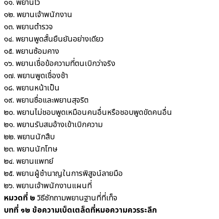
๑๑. พยานโว
๑๒. พยานเจ้าพนักงาน
๑๓. พยานตำรวจ
๑๔. พยานพูดสั้นยืนยันอย่างเดียว
๑๕. พยานซ้อมคาง
๑๖. พยานเชื่อข้อความที่ตนเบิกว่าจริง
๑๗. พยานพูดเชื่องช้า
๑๘. พยานหน้าเป็น
๑๙. พยานซื่อและพยานสุจริต
๒๐. พยานไม่ชอบพูดเหมือนคนอื่นหรือชอบพูดขัดคนอื่น
๒๑. พยานรับสมอ้างเข้าเบิกความ
๒๒. พยานนักสืบ
๒๓. พยานนักโทษ
๒๔. พยานแพทย์
๒๕. พยานผู้ชำนาญในการพิสูจน์ลายมือ
๒๖. พยานเจ้าพนักงานแผนที่
หมวดที่ ๒
วิธีซักถามพยานฐานที่ที่เท็จ
บทที่ ๑๒ ข้อความเบ็ดเตล็ดที่หมอความควรระลึก