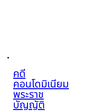
คดี
คอนโดมิเนียม
พระราช
บัญญัติ