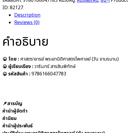
รหัสสินค้า:
9786166047783
หมวดหมู่:
หนังสือใหม่
,
อื่นๆ
Product
ID:
82127
Description
Reviews (0)
คำอธิบาย
🍘 โดย :
ศาสตราจารย์ พระยานิติศาสตรไพศาลย์ (วัน จามรมาน)
🍘 ผู้เรียบเรียง :
วารินทร์ สารสินพิทักษ์
🍘 รหัสสินค้า :
9786166047783
📌สารบัญ
คำนำผู้จัดทำ
คำนิยม
คำนำผู้ประพันธ์