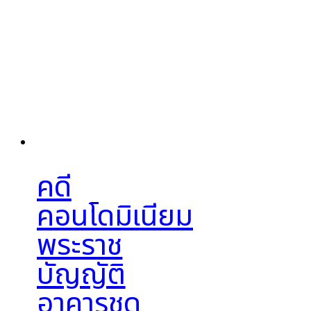
คดี
คอนโดมิเนียม
พระราช
บัญญัติ
อาคารชุด