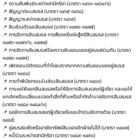
📌 ความสัมพันธ์ระหว่างสามีภริยา (มาตรา ๑๔๖๑-๑๔๖๔/๑)
📌 สัญญาก่อนสมรส (มาตรา ๑๔๖๕-๑๔๖๘)
📌 สัญญาระหว่างสมรส (มาตรา ๑๔๖๙)
📌 สินส่วนตัวและสินสมรส (มาตรา ๑๔๗๐-๑๔๗๕)
📌 การจัดการสินสมรส การฟ้องหรือต่อสู้คดีสินสมรส (มาตรา
๑๔๗๖-๑๔๗๖/๑, ๑๔๗๗)
📌 การจัดการสินสมรสด้วยความยินยอมของคู่สมรสร่วมกัน (มาตรา
๑๔๗๘-๑๔๗๙)
📌 เพิกถอนนิติกรรมที่ทำโดยปราศจากความยินยอมของคู่สมรส
(มาตรา ๑๔๘๐)
📌 การทำพินัยกรรมในส่วนสินสมรส (มาตรา ๑๔๘๑)
📌 การขอให้แยกสินสมรสหรือให้จัดการสินสมรสแต่ผู้เดียว และขอให้
ยกเลิกหรือเปลี่ยนแปลงคำสั่งที่ห้ามหรือจำกัดอำนาจจัดการสินสมรส
(มาตรา ๑๔๘๔-๑๔๘๔/๑)
📌 ขอจัดการสินสมรสแต่ผู้เดียวหรือขอเข้าร่วมจัดการด้วย (มาตรา
๑๔๘๕)
📌 คู่สมรสจะยึดหรืออายัดทรัพย์สินของอีกฝ่ายไม่ได้ (มาตรา ๑๔๘๗)
📌 หนี้ร่วมระหว่างสามีภริยา (มาตรา ๑๔๘๙-๑๔๙๐)