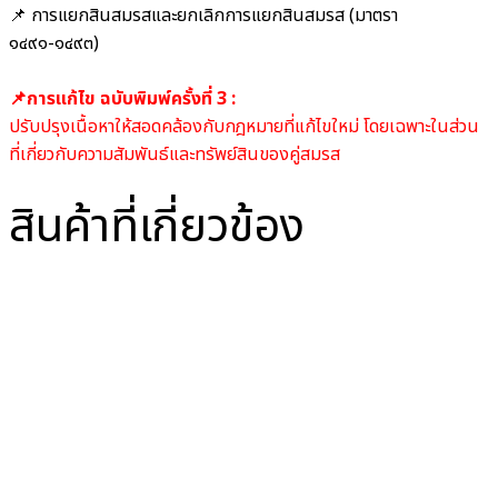
📌 การแยกสินสมรสและยกเลิกการแยกสินสมรส (มาตรา
๑๔๙๑-๑๔๙๓)
📌การแก้ไข ฉบับพิมพ์ครั้งที่ 3 :
ปรับปรุงเนื้อหาให้สอดคล้องกับกฎหมายที่แก้ไขใหม่ โดยเฉพาะในส่วน
ที่เกี่ยวกับความสัมพันธ์และทรัพย์สินของคู่สมรส
สินค้าที่เกี่ยวข้อง