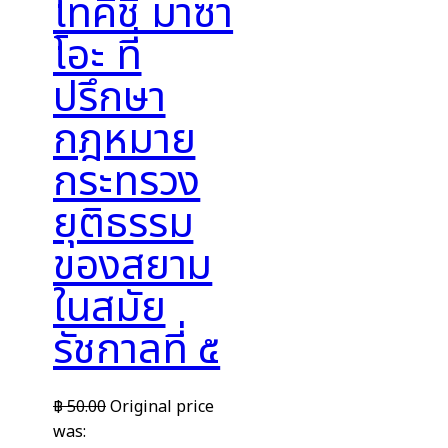
โทคิชิ มาซา
โอะ ที่
ปรึกษา
กฎหมาย
กระทรวง
ยุติธรรม
ของสยาม
ในสมัย
รัชกาลที่ ๕
฿
50.00
Original price
was: