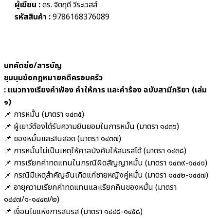
ผู้เขียน :
ดร. จิตฤดี วีระเวสส์
รหัสสินค้า :
9786168376089
บทคัดย่อ/สารบัญ
ชุมนุมข้อกฎหมายคดีครอบครัว
: แนวทางเรียงคำฟ้อง คำให้การ และคำร้อง ฉบับสามีภริยา (เล่ม
๑)
📌 การหมั้น (มาตรา ๑๔๓๕)
📌 ผู้เยาว์ต้องได้รับความยินยอมในการหมั้น (มาตรา ๑๔๓๖)
📌 ของหมั้นและสินสอด (มาตรา ๑๔๓๗)
📌 การหมั้นไม่เป็นเหตุให้ศาลบังคับให้สมรสได้ (มาตรา ๑๔๓๘)
📌 การเรียกค่าทดแทนในกรณีผิดสัญญาหมั้น (มาตรา ๑๔๓๙-๑๔๔๑)
📌 กรณีมีเหตุสำคัญอันเกิดแก่ชายหญิงคู่หมั้น (มาตรา ๑๔๔๒-๑๔๔๗)
📌 อายุความเรียกค่าทดแทนและเรียกคืนของหมั้น (มาตรา
๑๔๔๗/๑-๑๔๔๗/๒)
📌 เงื่อนไขแห่งการสมรส (มาตรา ๑๔๔๘-๑๔๕๘)