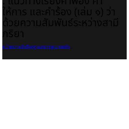
: แนวทางเรียงคำฟ้อง คำ
ให้การ และคำร้อง (เล่ม ๑) ว่า
ด้วยความสัมพันธ์ระหว่างสามี
ภริยา
หน้าแรก
หนังสือกฎหมาย
กฎหมายแพ่ง
...