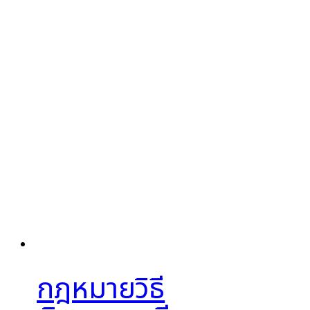
กฎหมายวิธี