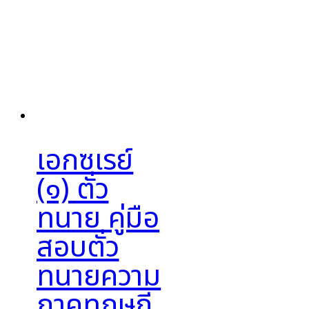
เอกซเรย์
(๑) ตั๋ว
ทนาย คู่มือ
สอบตั๋ว
ทนายความ
ภาคทฤษฎี