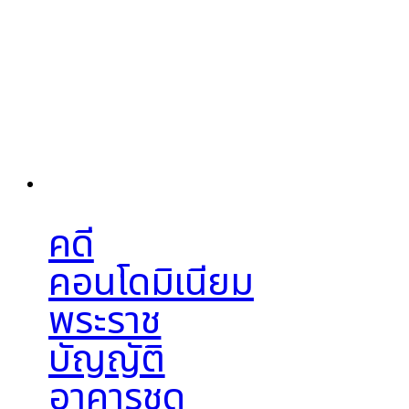
คดี
คอนโดมิเนียม
พระราช
บัญญัติ
อาคารชุด