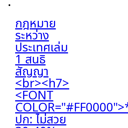
กฎหมาย
ระหว่าง
ประเทศเล่ม
1 สนธิ
สัญญา
<br><h7>
<FONT
COLOR="#FF0000">
ปก: ไม่สวย