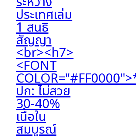
ระหว่าง
ประเทศเล่ม
1 สนธิ
สัญญา
<br><h7>
<FONT
COLOR="#FF0000">
ปก: ไม่สวย
30-40%
เนื้อใน
สมบูรณ์