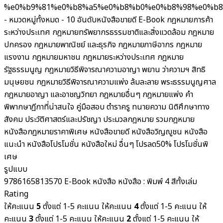
%e0%b9%81%e0%b8%a5%e0%b8%b0%e0%b8%98%e0%b
- หมวดหมู่ทั้งหมด -
10 อันดับหนังสือขายดี
E-Book
กฎหมายการค้า
ระหว่างประเทศ
กฎหมายทรัพยากรธรรมชาติและสิ่งแวดล้อม
กฎหมาย
ปกครอง
กฎหมายพาณิชย์ และธุรกิจ
กฎหมายภาษีอากร กฎหมาย
แรงงาน
กฎหมายมหาชน
กฎหมายระหว่างประเทศ
กฎหมาย
รัฐธรรมนูญ
กฎหมายวิธีพิจารณาความอาญา พยาน ว่าความฯ สิทธิ
มนุษยชน
กฎหมายวิธีพิจารณาความแพ่ง ล้มละลาย พระธรรมนูญศาล
กฎหมายอาญา และอาชญวิทยา
กฎหมายอื่นๆ
กฎหมายแพ่ง
คำ
พิพากษาฎีกาที่น่าสนใจ
คู่มือสอบ
ตำราครู
ทนายความ
นิติศึกษาทาง
สังคม ประวัติศาสตร์และปรัชญา
ประมวลกฎหมาย รวมกฎหมาย
หนังสือกฎหมายราคาพิเศษ
หนังสือขายดี
หนังสือวิญญูชน
หนังสือ
แนะนำ
หนังสือโปรโมชั่น
หนังสือใหม่
อื่นๆ
โปรลด50%
โปรโมชั่นพิ
เศษ
รูปแบบ
9786165813570
E-Book
หนังสือ
หนังสือ : พิมพ์ 4 สีทั้งเล่ม
Rating
ให้คะแนน
5
ตั้งแต่ 1-5 คะแนน
ให้คะแนน
4
ตั้งแต่ 1-5 คะแนน
ให้
คะแนน
3
ตั้งแต่ 1-5 คะแนน
ให้คะแนน
2
ตั้งแต่ 1-5 คะแนน
ให้