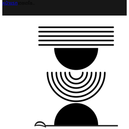
หน้าแรก
เดชเดโช...