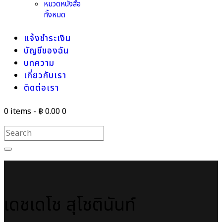
หมวดหนังสือ
ทั้งหมด
แจ้งชำระเงิน
บัญชีของฉัน
บทความ
เกี่ยวกับเรา
ติดต่อเรา
0 items
-
฿ 0.00
0
เดชเดโช สุโชตินันท์