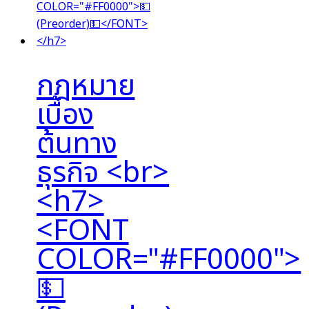
กฎหมาย
เบื้อง
ต้นทาง
ธุรกิจ <br>
<h7>
<FONT
COLOR="#FF0000">
💵