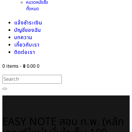
หมวดหนังสือ
ทั้งหมด
แจ้งชำระเงิน
บัญชีของฉัน
บทความ
เกี่ยวกับเรา
ติดต่อเรา
0 items
-
฿ 0.00
0
EASY NOTE สอบ ก.พ. (หลัก