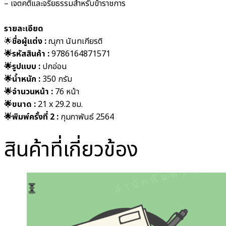
– เจตคติและจริยธรรมสำหรับข้าราชการ
รายละเอียด
🌟
ชื่อผู้แต่ง :
ณุภา นันทเกียรติ
🌟รหัสสินค้า
:
9786164871571
🌟รูปแบบ
:
ปกอ่อน
🌟น้ำหนัก
:
350 กรัม
🌟จำนวนหน้า
:
76 หน้า
🌟ขนาด
:
21 x 29.2 ซม.
🌟พิมพ์ครั้งที่ 2
:
กุมภาพันธ์ 2564
สินค้าที่เกี่ยวข้อง