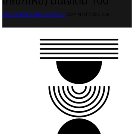
เกณฑ์ใหม่) มั่นใจเต็ม 100
หน้าแรก
หนังสือกฎหมาย
คู่มือสอบ
EASY NOTE สอบ ก.พ...