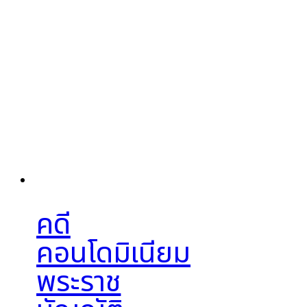
คดี
คอนโดมิเนียม
พระราช