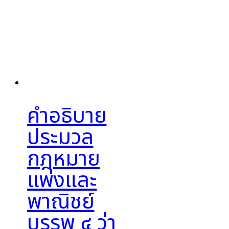
คำอธิบาย
ประมวล
กฎหมาย
แพ่งและ
พาณิชย์
บรรพ ๔ ว่า