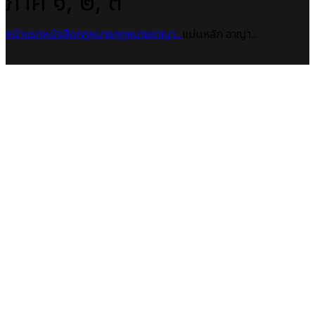
ภาค ๑, ๒, ๓
หน้าแรก
หนังสือกฎหมาย
กฎหมายอาญา...
แม่นหลัก อาญา...