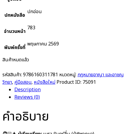
ปกอ่อน
ปกหนังสือ
783
จำนวนหน้า
พฤษภาคม 2569
พิมพ์ครั้งที่
สินค้าหมดแล้ว
รหัสสินค้า:
9786160311781
หมวดหมู่:
กฎหมายอาญา และอาชญ
วิทยา
,
คู่มือสอบ
,
หนังสือใหม่
Product ID:
75091
Description
Reviews (0)
คำอธิบาย
🧑🏻‍🎄
ผู้เรียบเรียง:
เมธา จันทร์ชื่น (ผู้พิพากษา)