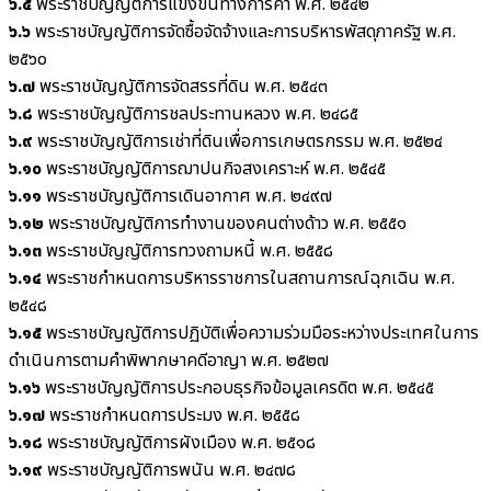
๖.๕
พระราชบัญญัติการแข่งขันทางการค้า พ.ศ. ๒๕๔๒
๖.๖
พระราชบัญญัติการจัดซื้อจัดจ้างและการบริหารพัสดุภาครัฐ พ.ศ.
๒๕๖๐
๖.๗
พระราชบัญญัติการจัดสรรที่ดิน พ.ศ. ๒๕๔๓
๖.๘
พระราชบัญญัติการชลประทานหลวง พ.ศ. ๒๔๘๕
๖.๙
พระราชบัญญัติการเช่าที่ดินเพื่อการเกษตรกรรม พ.ศ. ๒๕๒๔
๖.๑๐
พระราชบัญญัติการฌาปนกิจสงเคราะห์ พ.ศ. ๒๕๔๕
๖.๑๑
พระราชบัญญัติการเดินอากาศ พ.ศ. ๒๔๙๗
๖.๑๒
พระราชบัญญัติการทำงานของคนต่างด้าว พ.ศ. ๒๕๕๑
๖.๑๓
พระราชบัญญัติการทวงถามหนี้ พ.ศ. ๒๕๕๘
๖.๑๔
พระราชกำหนดการบริหารราชการในสถานการณ์ฉุกเฉิน พ.ศ.
๒๕๔๘
๖.๑๕
พระราชบัญญัติการปฏิบัติเพื่อความร่วมมือระหว่างประเทศในการ
ดำเนินการตามคำพิพากษาคดีอาญา พ.ศ. ๒๕๒๗
๖.๑๖
พระราชบัญญัติการประกอบธุรกิจข้อมูลเครดิต พ.ศ. ๒๕๔๕
๖.๑๗
พระราชกำหนดการประมง พ.ศ. ๒๕๕๘
๖.๑๘
พระราชบัญญัติการผังเมือง พ.ศ. ๒๕๑๘
๖.๑๙
พระราชบัญญัติการพนัน พ.ศ. ๒๔๗๘