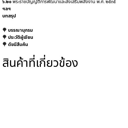
๖.๒๐
พระราชบัญญัติการพัฒนาและส่งเสริมพลังงาน พ.ศ. ๒๕๓๕
ฯลฯ
บทสรุป
🍭 บรรณานุกรม
🍭 ประวัติผู้เขียน
🍭 ดัชนีสืบค้น
สินค้าที่เกี่ยวข้อง