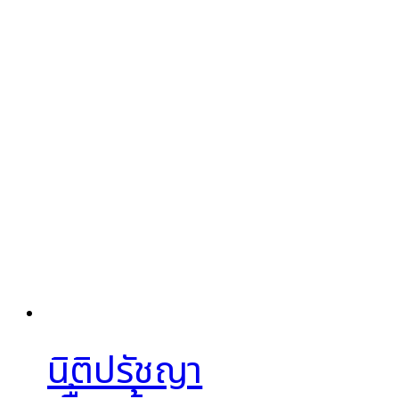
นิติปรัชญา