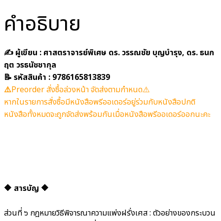
คำอธิบาย
✍️ ผู้เขียน : ศาสตราจารย์พิเศษ ดร. วรรณชัย บุญบำรุง, ดร. ธนก
ฤต วรธนัชชากุล
📝 รหัสสินค้า : 9786165813839
⚠️
Preorder สั่งซื้อล่วงหน้า จัดส่งตามกำหนด
⚠️
หากในรายการสั่งซื้อมีหนังสือพรีออเดอร์อยู่ร่วมกับหนังสือปกติ
หนังสือทั้งหมดจะถูกจัดส่งพร้อมกันเมื่อหนังสือพรีออเดอร์ออกนะคะ
🔶 สารบัญ 🔶
ส่วนที่ ๖ กฎหมายวิธีพิจารณาความแพ่งฝรั่งเศส : ตัวอย่างของกระบวน