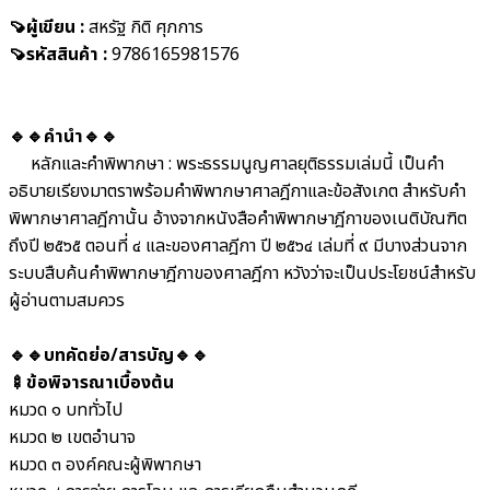
🍠ผู้เขียน :
สหรัฐ กิติ ศุภการ
🍠รหัสสินค้า :
9786165981576
🔹🔹คำนำ
🔹🔹
หลักและคำพิพากษา : พระธรรมนูญศาลยุติธรรมเล่มนี้ เป็นคำ
อธิบายเรียงมาตราพร้อมคำพิพากษาศาลฎีกาและข้อสังเกต สำหรับคำ
พิพากษาศาลฎีกานั้น อ้างจากหนังสือคำพิพากษาฎีกาของเนติบัณฑิต
ถึงปี ๒๕๖๕ ตอนที่ ๔ และของศาลฎีกา ปี ๒๕๖๔ เล่มที่ ๙ มีบางส่วนจาก
ระบบสืบค้นคำพิพากษาฎีกาของศาลฎีกา หวังว่าจะเป็นประโยชน์สำหรับ
ผู้อ่านตามสมควร
🔹🔹บทคัดย่อ/สารบัญ
🔹🔹
🍢ข้อพิจารณาเบื้องต้น
หมวด ๑ บททั่วไป
หมวด ๒ เขตอำนาจ
หมวด ๓ องค์คณะผู้พิพากษา