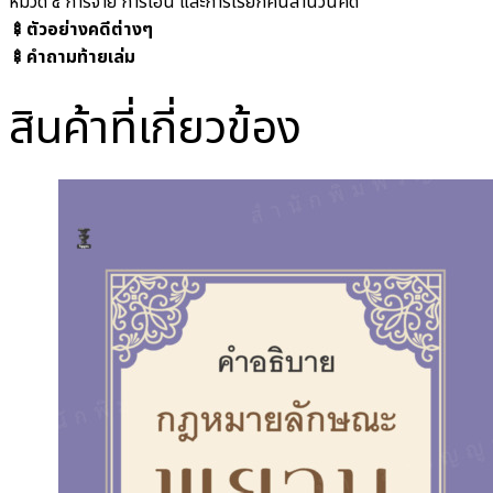
หมวด ๔ การจ่าย การโอน และการเรียกคืนสำนวนคดี
🍢ตัวอย่างคดีต่างๆ
🍢คำถามท้ายเล่ม
สินค้าที่เกี่ยวข้อง