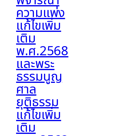
พิจารณา
ความแพ่ง
แก้ไขเพิ่ม
เติม
พ.ศ.2568
และพระ
ธรรมนูญ
ศาล
ยุติธรรม
แก้ไขเพิ่ม
เติม