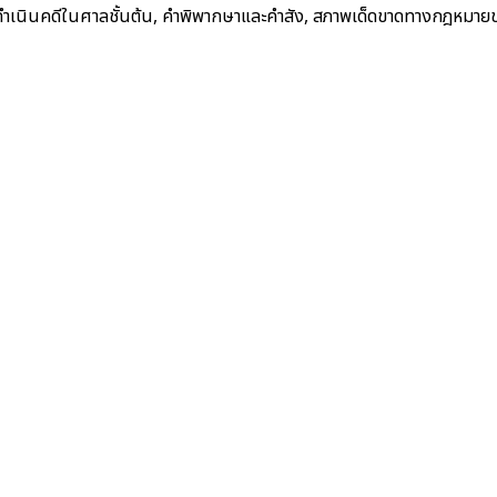
ำเนินคดีในศาลชั้นต้น, คำพิพากษาและคำสัง, สภาพเด็ดขาดทางกฎหมายของค