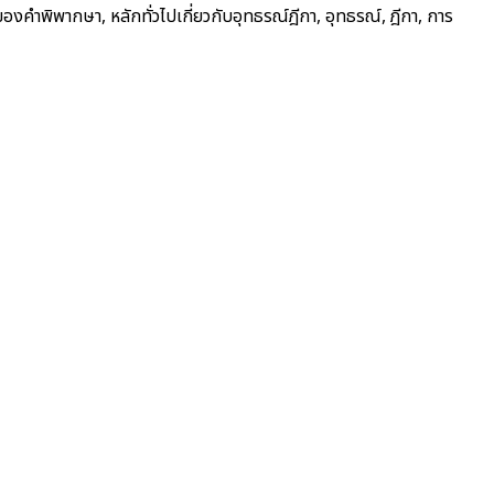
ำพิพากษา, หลักทั่วไปเกี่ยวกับอุทธรณ์ฎีกา, อุทธรณ์, ฎีกา, การ