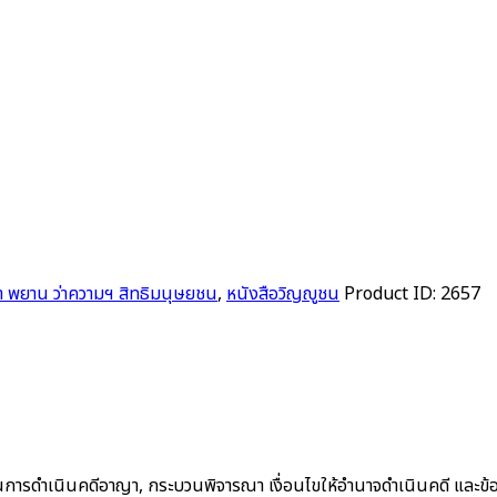
 พยาน ว่าความฯ สิทธิมนุษยชน
,
หนังสือวิญญูชน
Product ID:
2657
งในการดำเนินคดีอาญา, กระบวนพิจารณา เงื่อนไขให้อำนาจดำเนินคดี แล