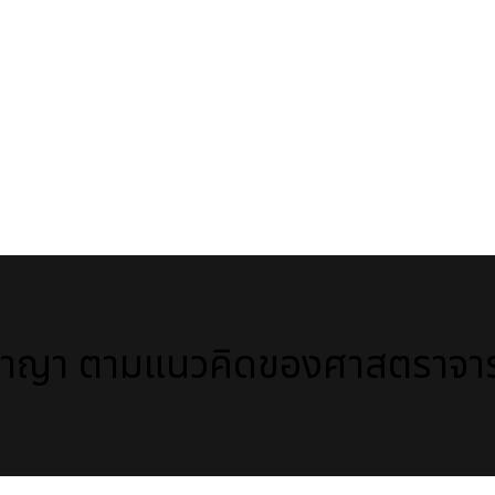
อาญา ตามแนวคิดของศาสตราจาร