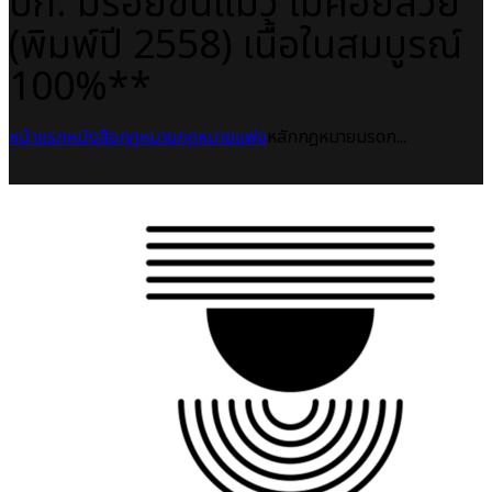
ปก: มีรอยขนแมว ไม่ค่อยสวย
(พิมพ์ปี 2558) เนื้อในสมบูรณ์
100%**
หน้าแรก
หนังสือกฎหมาย
กฎหมายแพ่ง
หลักกฎหมายมรดก...