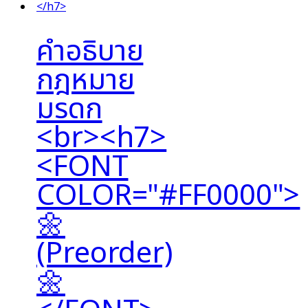
คำอธิบาย
กฎหมาย
มรดก
<br><h7>
<FONT
COLOR="#FF0000">
🌼
(Preorder)
🌼