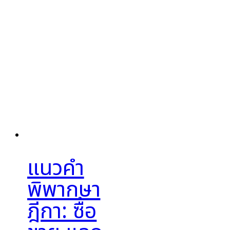
แนวคำ
พิพากษา
ฎีกา: ซื้อ