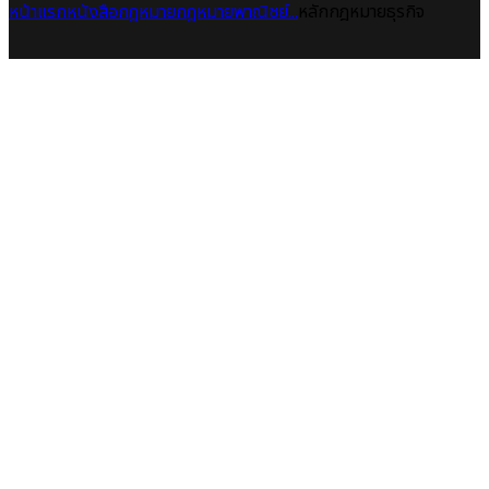
หน้าแรก
หนังสือกฎหมาย
กฎหมายพาณิชย์...
หลักกฎหมายธุรกิจ