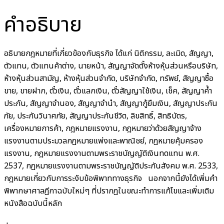
คำอธิบาย
อธิบายกฎหมายที่เกี่ยวข้องกับธุรกิจ ได้แก่ นิติกรรม, ละเมิด, สัญญา,
ตัวแทน, ตัวแทนค้าต่าง, นายหน้า, สัญญาจัดตั้งห้างหุ้นส่วนหรือบริษัท,
ห้างหุ้นส่วนสามัญ, ห้างหุ้นส่วนจำกัด, บริษัทจำกัด, ทรัพย์, สัญญาซื้อ
ขาย, ขายฝาก, ตั๋วเงิน, ตั๋วแลกเงิน, ตั๋วสัญญาใช้เงิน, เช็ค, สัญญาค้ำ
ประกัน, สัญญาจำนอง, สัญญาจำนำ, สัญญากู้ยืมเงิน, สัญญาประกัน
ภัย, ประกันวินาศภัย, สัญญาประกันชีวิต, ลิขสิทธิ์, สิทธิบัตร,
เครื่องหมายการค้า, กฎหมายแรงงาน, กฎหมายว่าด้วยสัญญาจ้าง
แรงงานตามประมวลกฎหมายแพ่งและพาณิชย์, กฎหมายคุ้มครอง
แรงงาน, กฎหมายแรงงานตามพระราชบัญญัติเงินทดแทน พ.ศ.
2537, กฎหมายแรงงานตามพระราชบัญญัติประกันสังคม พ.ศ. 2533,
กฎหมายเกี่ยวกับการระงับข้อพิพาททางธุรกิจ นอกจากนี้ยังได้เพิ่มคำ
พิพากษาศาลฎีกาฉบับใหม่ๆ ที่ปรากฎในขณะทำการแก้ไขและเพิ่มเติม
หนังสือฉบับนี้หลัก