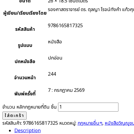
ขนาด
26 × 18.5 เซนติเมตร
รองศาสตราจารย์ ดร. ตุลญา โรจน์ทังคำ แก้วศุภ
ผู้เขียน/เรียบเรียงโดย
9786165817325
รหัสสินค้า
หนังสือ
รูปแบบ
ปกอ่อน
ปกหนังสือ
244
จำนวนหน้า
7 : กรกฎาคม 2569
พิมพ์ครั้งที่
จำนวน หลักกฎหมายที่ดิน ชิ้น
ใส่ตะกร้า
รหัสสินค้า:
9786165817325
หมวดหมู่:
กฎหมายอื่นๆ
,
หนังสือวิญญูช
Description