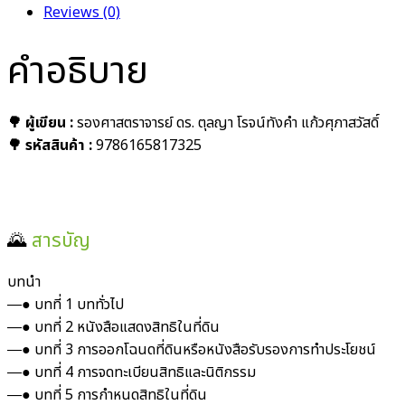
Reviews (0)
คำอธิบาย
🌳 ผู้เขียน :
รองศาสตราจารย์ ดร. ตุลญา โรจน์ทังคำ แก้วศุภาสวัสดิ์
🌳 รหัสสินค้า :
9786165817325
🌄
สารบัญ
บทนำ
―● บทที่ 1 บททั่วไป
―● บทที่ 2 หนังสือแสดงสิทธิในที่ดิน
―● บทที่ 3 การออกโฉนดที่ดินหรือหนังสือรับรองการทำประโยชน์
―● บทที่ 4 การจดทะเบียนสิทธิและนิติกรรม
―● บทที่ 5 การกำหนดสิทธิในที่ดิน