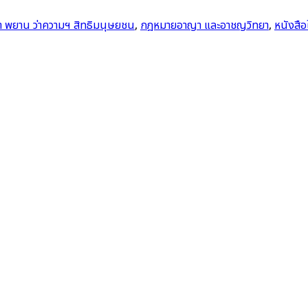
 พยาน ว่าความฯ สิทธิมนุษยชน
,
กฎหมายอาญา และอาชญวิทยา
,
หนังสือ