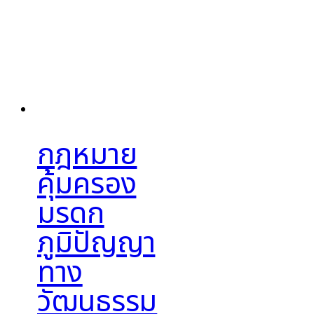
กฎหมาย
คุ้มครอง
มรดก
ภูมิปัญญา
ทาง
วัฒนธรรม