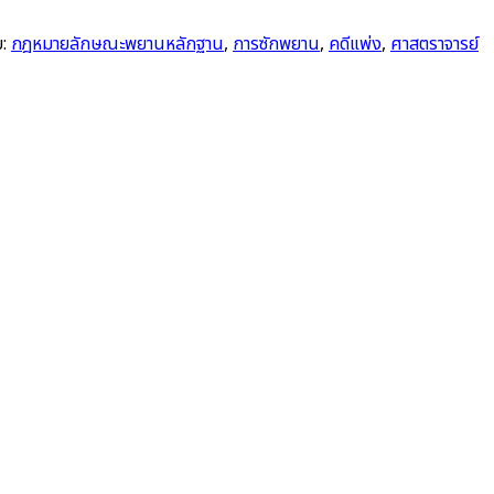
บ:
กฎหมายลักษณะพยานหลักฐาน
,
การซักพยาน
,
คดีแพ่ง
,
ศาสตราจารย์