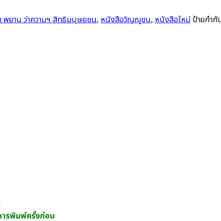
 พยาน ว่าความฯ สิทธิมนุษยชน
,
หนังสือวิญญูชน
,
หนังสือใหม่
ป้ายกำกั
า
กการพิมพ์ครั้งก่อน