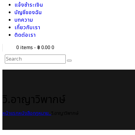
แจ้งชำระเงิน
บัญชีของฉัน
บทความ
เกี่ยวกับเรา
ติดต่อเรา
0 items
-
฿ 0.00
0
วิ.อาญาวิพากษ์
หน้าแรก
หนังสือกฎหมาย
...
วิ.อาญาวิพากษ์