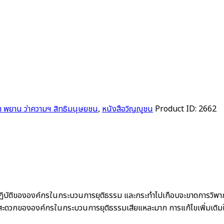
 พยาน ว่าความฯ สิทธิมนุษยชน
,
หนังสือวิญญูชน
Product ID:
2662
ติขององค์กรในกระบวนการยุติธรรม และกระทำไปเกือบจะขาดการวิพากษ์วิ
ะดวกขององค์กรในกระบวนการยุติธรรมเสียแหละมาก การแก้ไขเพิ่มเติมในหล