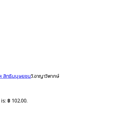
ฯ สิทธิมนุษยชน
วิ.อาญาวิพากษ์
is: ฿ 102.00.