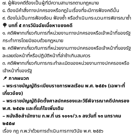
๗. ผู้ฟ้องคดีต้องเป็นผู้ที่มีความสามารถตามกฎหมาย
๘. ต้องมีคำสั่งทางปกครองหรือกฎในเรื่องที่จะมีการฟ้องคดีนั้น
๙. ต้องไม่เป็นการฟ้องซ้อน ฟ้องซ้ำ หรือดำเนินกระบวนการพิจารณาซ้ำ
🍭 บทที่ ๕ การวินิจฉัยเนื้อหาของคดี
๑. คดีพิพาทเกี่ยวกับการที่หน่วยงานทางปกครองหรือเจ้าหน้าที่ของรัฐ
กระทำการโดยมิชอบด้วยกฎหมาย
๒. คดีพิพาทเกี่ยวกับการที่หน่วยงานทางปกครองหรือเจ้าหน้าที่ของรัฐ
ละเลยต่อหน้าที่หรือปฏิบัติหน้าที่ล่าช้าเกินสมควร
๓. คดีพิพาทเกี่ยวกับการกระทำละเมิดของหน่วยงานทางปกครองหรือ
เจ้าหน้าที่ของรัฐ
📌 ภาคผนวก
– พระราชบัญญัติระเบียบราชการพลเรือน พ.ศ. ๒๕๕๑ (เฉพาะที่
เกี่ยวข้อง)
– พระราชบัญญัติจัดตั้งศาลปกครองและวิธีพิจารณาคดีปกครอง
พ.ศ. ๒๕๔๒ และที่แก้ไขเพิ่มเติม
– หนังสือสำนักงาน ก.พ.ที่ นร ๑๐๑๑/ว.๑ ลงวันที่ ๑๓ มกราคม
๒๕๕๗
เรื่อง กฎ ก.พ.ว่าด้วยการดำเนินการทางวินัย พ.ศ. ๒๕๕๖