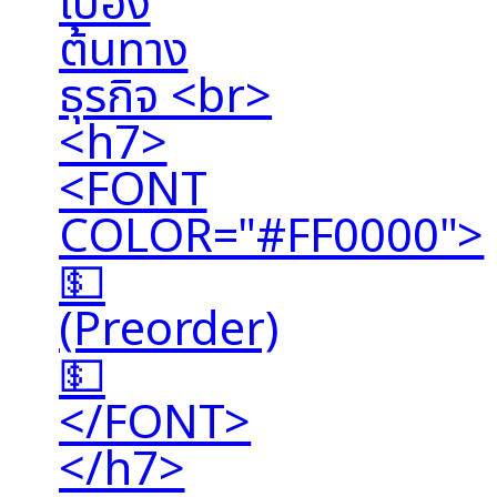
เบื้อง
ต้นทาง
ธุรกิจ <br>
<h7>
<FONT
COLOR="#FF0000">
💵
(Preorder)
💵
</FONT>
</h7>