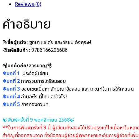
Reviews (0)
คำอธิบาย
📝
ชื่อผู้แต่ง
: ฐิติมา แซ่เตีย และ วีรชน อังคุระษี
📒
รหัสสินค้า
: 9786166296686
🫧บทคัดย่อ/สารบาญ🫧
❄บทที่ 1
ประวัติผู้เขียน
❄บทที่ 2
ภาพรวมการเตรียมสอบ
❄บทที่ 3
ขอบเขตเนื้อหา ลักษณะข้อสอบ และ เกณฑ์ในการให้คะแนน
❄บทที่ 4
อ่านอะไร ที่ไหน อย่างไร?
❄บทที่ 5
การท่องตัวบท
🍃พิมพ์ครั้งที่ 9 พฤศจิกายน 2568🍃
**ในการพิมพ์ครั้งที่ 9 นี้ ผู้เขียนทั้งสองได้ปรับปรุงแก้ไขเนื้อหาใ
สำคัญที่ออกสอบจาก ทั้งข้อสอบผู้ช่วยผู้พิพากษาและอัยการผู้ช่วยที่เพิ