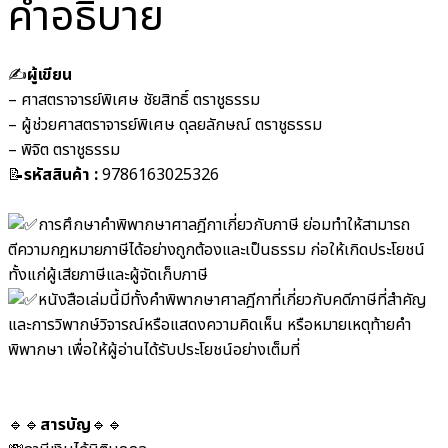
คำอธิบาย
✍️
ผู้เขียน
– ศาสตราจารย์พิเศษ ชัยสิทธิ์ ตราชูธรรม
– ผู้ช่วยศาสตราจารย์พิเศษ ดุลยลักษณ์ ตราชูธรรม
– พิจิต ตราชูธรรม
📝
รหัสสินค้า :
9786163025326
การศึกษาคำพิพากษาศาลฎีกาเกี่ยวกับภาษี ย่อมทำให้สามารถ
ตีความกฎหมายภาษีได้อย่างถูกต้องและเป็นธรรม ก่อให้เกิดประโยชน์
ทั้งแก่ผู้เสียภาษีและผู้จัดเก็บภาษี
หนังสือเล่มนี้มีทั้งคำพิพากษาศาลฎีกาที่เกี่ยวกับคดีภาษีที่สำคัญ
และการวิพากษ์วิจารณ์หรือแสดงความคิดเห็น หรือหมายเหตุท้ายคำ
พิพากษา เพื่อให้ผู้อ่านได้รับประโยชน์อย่างเต็มที่
🔹🔹
สารบัญ
🔹🔹