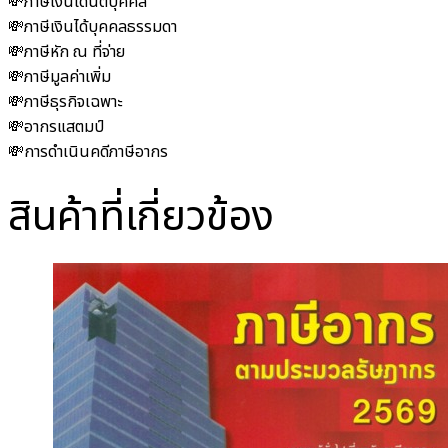
💸ภาษีเงินได้นิติบุคคล
💸ภาษีเงินได้บุคคลธรรมดา
💸ภาษีหัก ณ ที่จ่าย
💸ภาษีมูลค่าเพิ่ม
💸ภาษีธุรกิจเฉพาะ
💸อากรแสตมป์
💸การดำเนินคดีภาษีอากร
สินค้าที่เกี่ยวข้อง