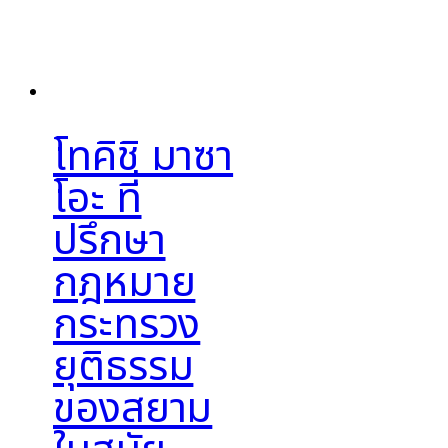
โทคิชิ มาซา
โอะ ที่
ปรึกษา
กฎหมาย
กระทรวง
ยุติธรรม
ของสยาม