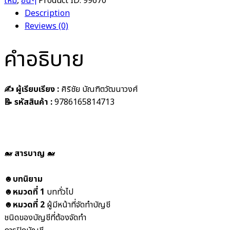
ใหม่
,
อื่นๆ
Product ID:
99670
Description
Reviews (0)
คำอธิบาย
✍️ ผู้เรียบเรียง :
ศิริชัย บัณฑิตวัฒนาวงศ์
📝 รหัสสินค้า :
9786165814713
🐋
สารบาญ
🐋
☻
บทนิยาม
☻
หมวดที่ 1
บททั่วไป
☻
หมวดที่ 2
ผู้มีหน้าที่จัดทำบัญชี
ชนิดของบัญชีที่ต้องจัดทำ