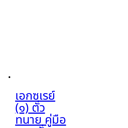
เอกซเรย์
(๑) ตั๋ว
ทนาย คู่มือ