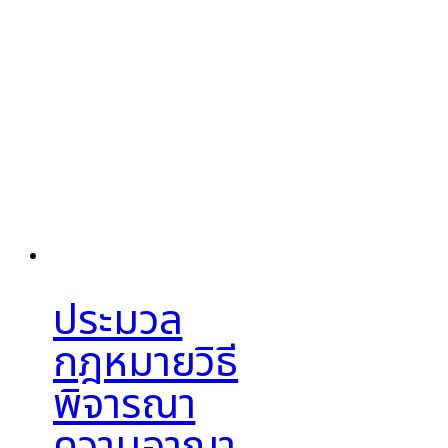
ประมวล
กฎหมายวิธี
พิจารณา
ความอาญา