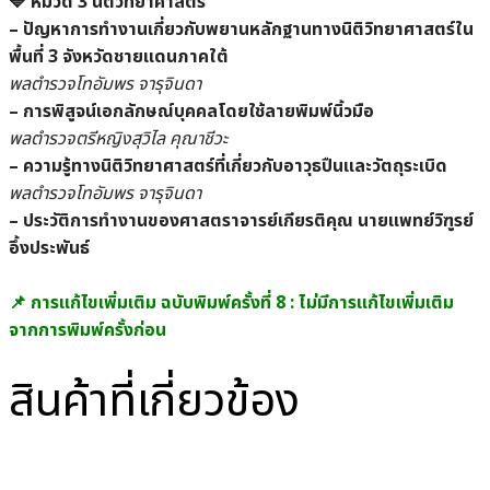
🔷 หมวด 3 นิติวิทยาศาสตร์
– ปัญหาการทำงานเกี่ยวกับพยานหลักฐานทางนิติวิทยาศาสตร์ใน
พื้นที่ 3 จังหวัดชายแดนภาคใต้
พลตำรวจโทอัมพร จารุจินดา
– การพิสูจน์เอกลักษณ์บุคคลโดยใช้ลายพิมพ์นิ้วมือ
พลตำรวจตรีหญิงสุวิไล คุณาชีวะ
– ความรู้ทางนิติวิทยาศาสตร์ที่เกี่ยวกับอาวุธปืนและวัตถุระเบิด
พลตำรวจโทอัมพร จารุจินดา
– ประวัติการทำงานของศาสตราจารย์เกียรติคุณ นายแพทย์วิฑูรย์
อึ้งประพันธ์
📌
การแก้ไขเพิ่มเติม ฉบับพิมพ์ครั้งที่ 8 : ไม่มีการแก้ไขเพิ่มเติม
จากการพิมพ์ครั้งก่อน
สินค้าที่เกี่ยวข้อง