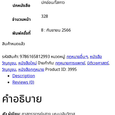
ปกอ่อน/ไสกาว
ปกหนังสือ
328
จำนวนหน้า
8 : กันยายน 2566
พิมพ์ครั้งที่
สินค้าหมดแล้ว
รหัสสินค้า:
9786165812993
หมวดหมู่:
กฎหมายอื่นๆ
,
หนังสือ
วิญญูชน
,
หนังสือใหม่
ป้ายกำกับ:
กฎหมายการแพทย์
,
นิติเวชศาสตร์
,
วิญญูชน
,
หนังสือกฏหมาย
Product ID:
3995
Description
Reviews (0)
คำอธิบาย
✍️ ผู้เขียน:
ศาสตราจารย์แสวง บุญเฉลิมวิภาส