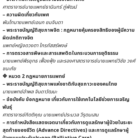
ศาตราจารย์นายแพทย์ธานินทร์ ภู่พัฒน์
– ความผิดเกี่ยวกับเพศ
พันโทนายแพทย์เอนก ยมจินดา
– พระราชบัญญัติสุขภาพจิต : กฎหมายคุ้มครองสิทธิของผู้มีความ
ผิดปกติทางจิต
แพทย์หญิงดวงตา ไกรภัสสร์พงษ์
– การตรวจสารพิษและสารเสพติดในกระบวนการยุติธรรม
นายแพทย์พีรยุทธ เฟื้องฟุ้ง และรองศาสตราจารย์นายแพทย์วิชัย วงศ์
ชนะภัย
🔷 หมวด 2 กฎหมายการแพทย์
– พระราชบัญญัติสุขภาพแห่งชาติกับสุขภาวะของคนไทย
นายแพทย์อำพล จินดาวัฒนะ
– ข้อบังคับ ข้อกฎหมาย เกี่ยวกับการใช้เทคโนโลยีช่วยการเจริญ
พันธุ์
ศาตราจารย์กิตติคุณ นายแพทย์ประมวล วีรุตมเสน
– การทำหนังสือแสดงเจตนาเกี่ยวกับการดูแลรักษาผู้ป่วยในระยะ
สุดท้ายของชีวิต (Advance Directives) และการดูแลรักษาผู้