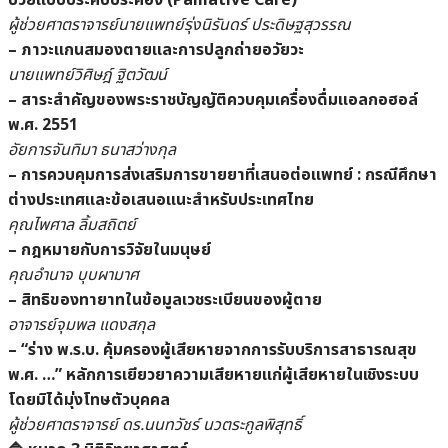
ป่วยแบบประคับประคอง (Palliative Care)
ผู้ช่วยศาตราจารย์นายแพทย์รุ่งนิรันดร์ ประดิษฐสุวรรณ
– ภาวะแกนสมองตายและการปลูกถ่ายอวัยวะ
นายแพทย์วิศิษฎ์ ฐิตวัฒน์
– สาระสำคัญของพระราชบัญญัติควบคุมเครื่องดื่มแอลกอฮอล์
พ.ศ. 2551
อัยการจันทิมา ธนาสว่างกุล
– การควบคุมการส่งเสริมการขายยาที่เสนอต่อแพทย์ : กรณีศึกษา
ต่างประเทศและข้อเสนอแนะสำหรับประเทศไทย
คุณไพศาล ลิ้มสถิตย์
– กฎหมายกับการวิจัยในมนุษย์
คุณอำนาจ บุบผามาศ
– สิทธิของทายาทในข้อมูลเวชระเบียนของผู้ตาย
อาจารย์จุมพล แดงสกุล
– “ร่าง พ.ร.บ. คุ้มครองผู้เสียหายจากการรับบริการสาธารณสุข
พ.ศ. …” หลักการเยียวยาความเสียหายแก่ผู้เสียหายในเชิงระบบ
โดยมิได้มุ่งโทษตัวบุคคล
ผู้ช่วยศาตราจารย์ ดร.นนทวัชร์ นวตระกูลพิสุทธิ์