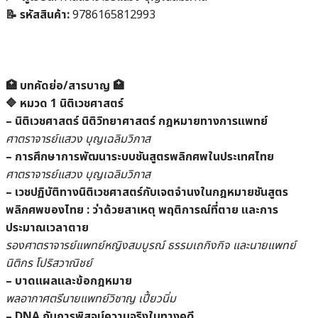
📝 รหัสสินค้า:
9786165812993
🏥‍ บทคัดย่อ/สารบาญ 🏥
🔷 หมวด 1 นิติเวชศาสตร์
– นิติเวชศาสตร์ นิติวิทยาศาสตร์ กฎหมายทางการแพทย์
ศาตราจารย์แสวง บุญเฉลิมวิภาส
– การศึกษาการพัฒนาระบบชันสูตรพลิกศพในประเทศไทย
ศาตราจารย์แสวง บุญเฉลิมวิภาส
– เวชปฏิบัติทางนิติเวชศาสตร์กับเจตจำนงในกฎหมายชันสูตร
พลิกศพของไทย : ว่าด้วยสาเหตุ พฤติการณ์ที่ตาย และการ
ประมาณเวลาตาย
รองศาตราจารย์แพทย์หญิงสมบูรณ์ ธรรมเถกิงกิจ และนายแพทย์
นิติกร โปริสวาณิชย์
– บาดแผลและข้อกฎหมาย
พลอากาศตรีนายแพทย์วิชาญ เปี้ยวนิ่ม
– DNA กับการพิสูจน์ความจริงในทางคดี