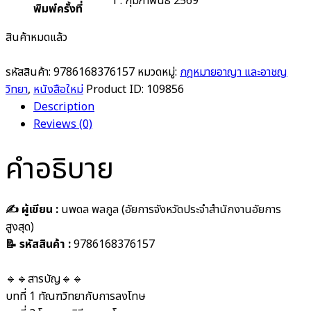
1 : กุมภาพันธ์ 2569
พิมพ์ครั้งที่
สินค้าหมดแล้ว
รหัสสินค้า:
9786168376157
หมวดหมู่:
กฎหมายอาญา และอาชญ
วิทยา
,
หนังสือใหม่
Product ID:
109856
Description
Reviews (0)
คำอธิบาย
✍️ ผู้เขียน :
นพดล พลกูล (อัยการจังหวัดประจำสำนักงานอัยการ
สูงสุด)
📝 รหัสสินค้า :
9786168376157
🔹🔹สารบัญ🔹🔹
บทที่ 1 ทัณฑวิทยากับการลงโทษ