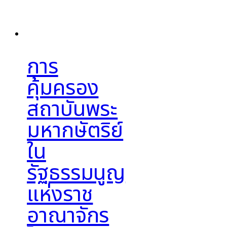
การ
คุ้มครอง
สถาบันพระ
มหากษัตริย์
ใน
รัฐธรรมนูญ
แห่งราช
อาณาจักร