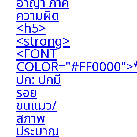
อาญา ภาค
ความผิด
<h5>
<strong>
<FONT
COLOR="#FF0000">
ปก: ปกมี
รอย
ขนแมว/
สภาพ
ประมาณ