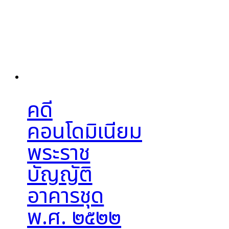
คดี
คอนโดมิเนียม
พระราช
บัญญัติ
อาคารชุด
พ.ศ. ๒๕๒๒