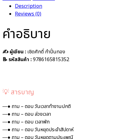
Description
Reviews (0)
คำอธิบาย
✍️ ผู้เขียน :
เชิดศักดิ์ กำปั่นทอง
📝 รหัสสินค้า :
9786165815352
💡 สารบาญ
―● ถาม – ตอบ วันเวลาทำงานปกติ
―● ถาม – ตอบ ล่วงเวลา
―● ถาม – ตอบ เวลาพัก
―● ถาม – ตอบ วันหยุดประจำสัปดาห์
―● ถาม – ตอบ วันหยุดตามประเพณี