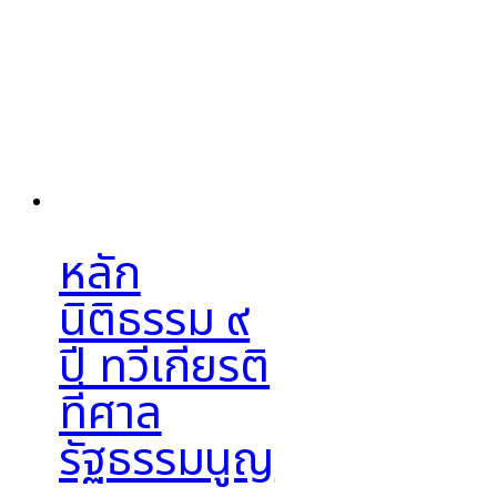
หลัก
นิติธรรม ๙
ปี ทวีเกียรติ
ที่ศาล
รัฐธรรมนูญ