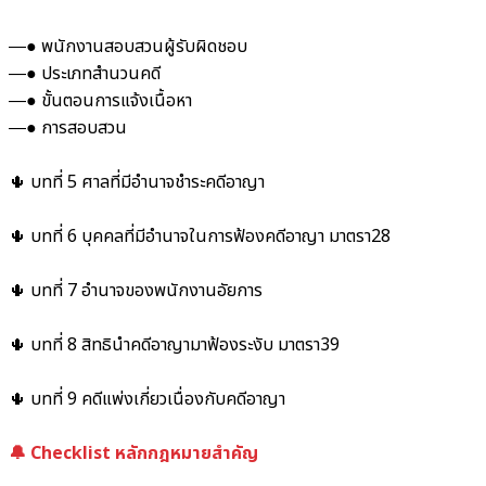
―● พนักงานสอบสวนผู้รับผิดชอบ
―● ประเภทสำนวนคดี
―● ขั้นตอนการแจ้งเนื้อหา
―● การสอบสวน
🌵 บทที่ 5 ศาลที่มีอำนาจชำระคดีอาญา
🌵 บทที่ 6 บุคคลที่มีอำนาจในการฟ้องคดีอาญา มาตรา28
🌵 บทที่ 7 อำนาจของพนักงานอัยการ
🌵 บทที่ 8 สิทธินำคดีอาญามาฟ้องระงับ มาตรา39
🌵 บทที่ 9 คดีแพ่งเกี่ยวเนื่องกับคดีอาญา
🔔 Checklist หลักกฎหมายสำคัญ