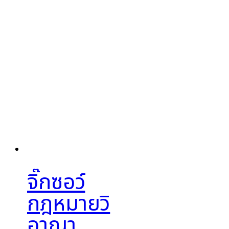
จิ๊กซอว์
กฎหมายวิ
อาญา