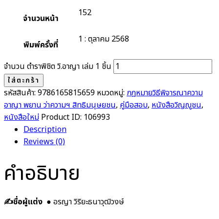
152
จำนวนหน้า
1 : ตุลาคม 2568
พิมพ์ครั้งที่
จำนวน ตำราพิชิต วิ.อาญา เล่ม 1 ชิ้น
ใส่ตะกร้า
รหัสสินค้า:
9786165815659
หมวดหมู่:
กฎหมายวิธีพิจารณาความ
อาญา พยาน ว่าความฯ สิทธิมนุษยชน
,
คู่มือสอบ
,
หนังสือวิญญูชน
,
หนังสือใหม่
Product ID:
106993
Description
Reviews (0)
คำอธิบาย
✍️ชื่อผู้แต่ง
● อรญา วิริยะธนาวุฒิวงษ์