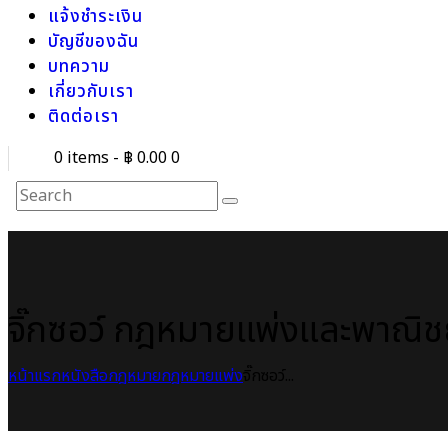
แจ้งชำระเงิน
บัญชีของฉัน
บทความ
เกี่ยวกับเรา
ติดต่อเรา
0 items
-
฿ 0.00
0
จิ๊กซอว์ กฎหมายแพ่งและพาณิชย
หน้าแรก
หนังสือกฎหมาย
กฎหมายแพ่ง
จิ๊กซอว์...