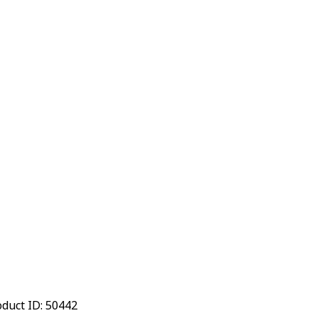
oduct ID:
50442