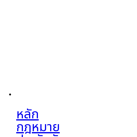
หลัก
กฎหมาย