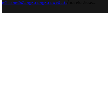
หน้าแรก
หนังสือกฎหมาย
กฎหมายพาณิชย์...
ค้ำประกัน จำนอง...