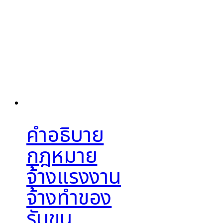
คำอธิบาย
กฎหมาย
จ้างแรงงาน
จ้างทำของ
รับขน