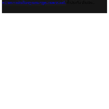
หน้าแรก
หนังสือกฎหมาย
กฎหมายพาณิชย์...
ค้ำประกัน จำนอง...