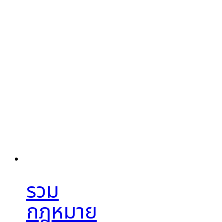
รวม
กฎหมาย