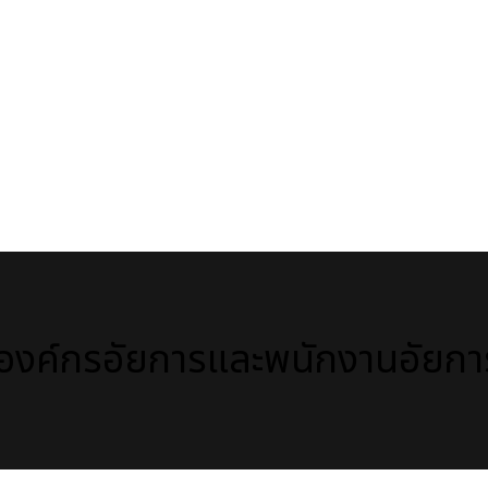
องค์กรอัยการและพนักงานอัยกา