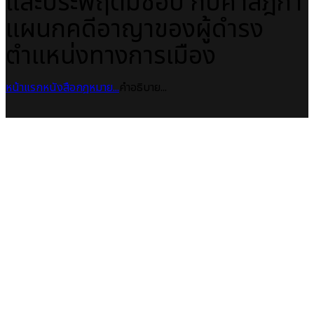
และประพฤติมิชอบ กับศาลฎีกา
แผนกคดีอาญาของผู้ดำรง
ตำแหน่งทางการเมือง
หน้าแรก
หนังสือกฎหมาย
...
คำอธิบาย...