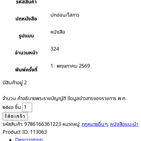
รหัสสินค้า
ปกอ่อน/ไสกาว
ปกหนังสือ
หนังสือ
รูปแบบ
324
จำนวนหน้า
1 : พฤษภาคม 2569
พิมพ์ครั้งที่
มีสินค้าอยู่ 2
จำนวน คำอธิบายพระราชบัญญัติ ข้อมูลข่าวสารของราชการ พ.ศ.
๒๕๔๐ ชิ้น
ใส่ตะกร้า
รหัสสินค้า:
9786166361223
หมวดหมู่:
กฎหมายอื่นๆ
,
หนังสือแนะนำ
Product ID:
113063
Description