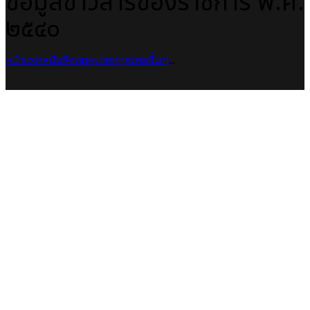
ข้อมูลข่าวสารของราชการ พ.ศ.
๒๕๔๐
หน้าแรก
หนังสือกฎหมาย
กฎหมายอื่นๆ
...