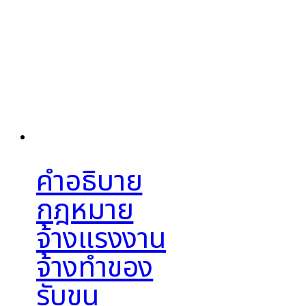
คำอธิบาย
กฎหมาย
จ้างแรงงาน
จ้างทำของ
รับขน